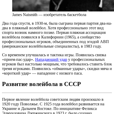
James Naismith — изобретатель баскетбола
Два года спустя, в 1930-м, была сыграна первая партия два-на-
два в пляжный волейбол. Хотя профессионально этот вид
спорта возник намного позже. Первая пляжная ассоциация
волейбола появился в Калифорнии (1965), а сообщество
профессиональных игроков, объединенных под эгидой АВП
(американские волейбольные специалисты), в 1983 году.
Со временем улучшалась и тактика игры. Появилась связка
«прием-пас-удар».
Нападающий удар
у профессиональных
игроков был настолько мощным, что требовалось ставить блок
тремя игроками. Появились «обманные удары», скидки мяча и
«короткий удар» — нападение с низкого паса.
Развитие волейбола в СССР
Первое явление волейбола советским людям произошло в
1920 году Поволжье. С 1925 года волейбол развивается на
Украине и Дальнем Востоке. По инициативе Феликса
Эдмундовича Дзержинского в 1923 г. было создано