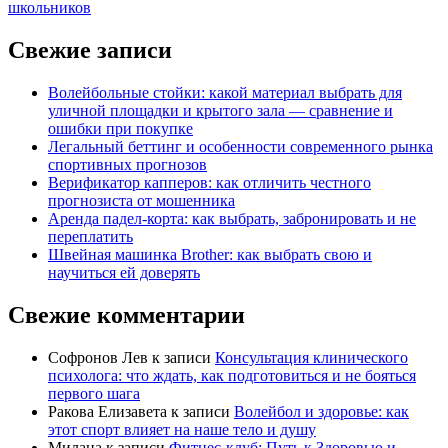
школьников
Свежие записи
Волейбольные стойки: какой материал выбрать для
уличной площадки и крытого зала — сравнение и
ошибки при покупке
Легальный беттинг и особенности современного рынка
спортивных прогнозов
Верификатор капперов: как отличить честного
прогнозиста от мошенника
Аренда падел-корта: как выбрать, забронировать и не
переплатить
Швейная машинка Brother: как выбрать свою и
научиться ей доверять
Свежие комментарии
Софронов Лев
к записи
Консультация клинического
психолога: что ждать, как подготовиться и не бояться
первого шага
Ракова Елизавета
к записи
Волейбол и здоровье: как
этот спорт влияет на наше тело и душу
Милана
к записи
Фитнес-клуб: Путь к Здоровью и