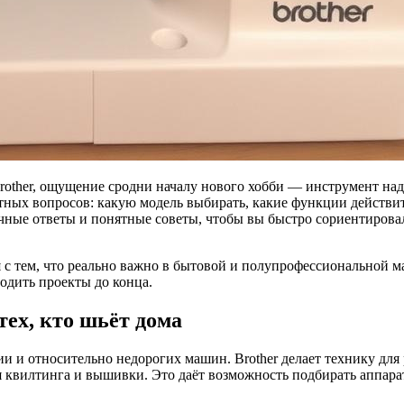
rother, ощущение сродни началу нового хобби — инструмент н
тных вопросов: какую модель выбирать, какие функции действит
ичные ответы и понятные советы, чтобы вы быстро сориентирова
я с тем, что реально важно в бытовой и полупрофессиональной ма
одить проекты до конца.
ех, кто шьёт дома
и и относительно недорогих машин. Brother делает технику дл
вилтинга и вышивки. Это даёт возможность подбирать аппарат 