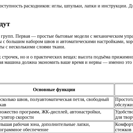
тупность расходников: иглы, шпульки, лапки и инструкции. Для 
дут
 групп. Первая — простые бытовые модели с механическим упра
с большим набором швов и автоматическими настройками, хор
ы с несколькими слоями ткани.
 строчек, но и о практических вещах: высота подъёма прижимно
шая машина должна экономить ваше время и нервы — именно это
Основные функции
сколько швов, полуавтоматическая петля, свободный
Простота
кав
обслужи
ожество программ, ЖК-дисплей, автонастройки,
Удобство
гулятор скорости
для твор
льшая рабочая зона, дополнительные лапки,
Комфорт
ограммное обеспечение
стежков