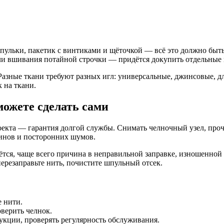
шпульки, пакетик с винтиками и щёточкой — всё это должно быт
или вшивания потайной строчки — придётся докупить отдельные 
Разные ткани требуют разных игл: универсальные, джинсовые, 
 на ткани.
можете сделать сами
роекта — гарантия долгой службы. Снимать челночный узел, пр
линов и посторонних шумов.
тся, чаще всего причина в неправильной заправке, изношенной 
 перезаправьте нить, почистите шпульный отсек.
 нити.
оверить челнок.
укции, проверять регулярность обслуживания.