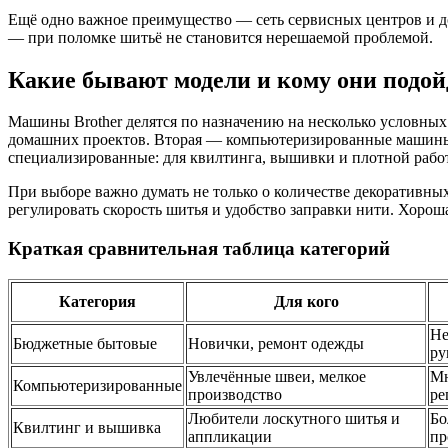
Ещё одно важное преимущество — сеть сервисных центров и дос
— при поломке шитьё не становится нерешаемой проблемой.
Какие бывают модели и кому они подой
Машины Brother делятся по назначению на несколько условных
домашних проектов. Вторая — компьютеризированные машины 
специализированные: для квилтинга, вышивки и плотной работ
При выборе важно думать не только о количестве декоративных
регулировать скорость шитья и удобство заправки нити. Хоро
Краткая сравнительная таблица категорий
Категория
Для кого
Не
Бюджетные бытовые
Новички, ремонт одежды
ру
Увлечённые швеи, мелкое
Мн
Компьютеризированные
производство
ре
Любители лоскутного шитья и
Бо
Квилтинг и вышивка
аппликации
пр