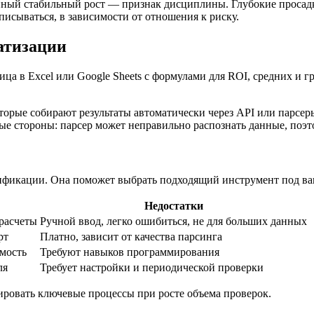
нный стабильный рост — признак дисциплины. Глубокие просадк
писываться, в зависимости от отношения к риску.
матизации
ица в Excel или Google Sheets с формулами для ROI, средних и 
торые собирают результаты автоматически через API или парсе
бые стороны: парсер может неправильно распознать данные, поэт
ификации. Она поможет выбрать подходящий инструмент под ва
Недостатки
 расчеты
Ручной ввод, легко ошибиться, не для больших данных
рт
Платно, зависит от качества парсинга
мость
Требуют навыков программирования
ля
Требует настройки и периодической проверки
зировать ключевые процессы при росте объема проверок.