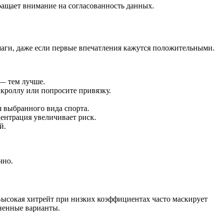
ращает внимание на согласованность данных.
шаги, даже если первые впечатления кажутся положительными.
 — тем лучше.
нкроллу или попросите привязку.
 выбранного вида спорта.
ентрация увеличивает риск.
й.
чно.
Высокая хитрейт при низких коэффициентах часто маскирует
ененные варианты.