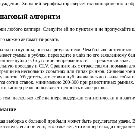
аблуждение. Хороший верификатор сверяет их одновременно и об
ошаговый алгоритм
ки любого каппера. Следуйте ей по пунктам и не пропускайте 
го можно автоматизировать.
ылки на купоны, посты с результатами. Чем больше источников
ывает суммы в рублях, переводите в units по его заявленному ба
странные дубли? Отсутствие непрерывности — тревожный знак.
альную просадку и CLV. Сравните их с отраслевыми нормами для
трации на нескольких событиях или типах рынков. Сильная конц
ультатов. Убедитесь, что ставки публиковались до начала событи
ется сотни ставок, минимально 200-300 при разнотипных рынках.
то каппер реально выявляет ценность выше рынка.
 том, насколько кейс каппера выдержан статистически и практи
имание
ая выборка с большой прибыли может быть результатом удачи. 
тель; если он есть, это означает, что каппер находит недооц