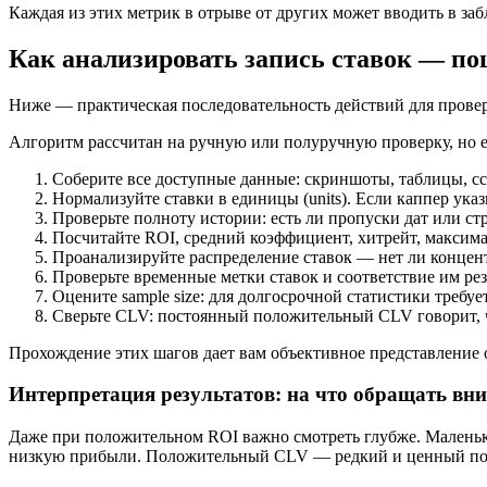
Каждая из этих метрик в отрыве от других может вводить в з
Как анализировать запись ставок — п
Ниже — практическая последовательность действий для провер
Алгоритм рассчитан на ручную или полуручную проверку, но е
Соберите все доступные данные: скриншоты, таблицы, сс
Нормализуйте ставки в единицы (units). Если каппер указ
Проверьте полноту истории: есть ли пропуски дат или 
Посчитайте ROI, средний коэффициент, хитрейт, максим
Проанализируйте распределение ставок — нет ли концен
Проверьте временные метки ставок и соответствие им рез
Оцените sample size: для долгосрочной статистики требу
Сверьте CLV: постоянный положительный CLV говорит, ч
Прохождение этих шагов дает вам объективное представление о
Интерпретация результатов: на что обращать вн
Даже при положительном ROI важно смотреть глубже. Маленьк
низкую прибыли. Положительный CLV — редкий и ценный показа