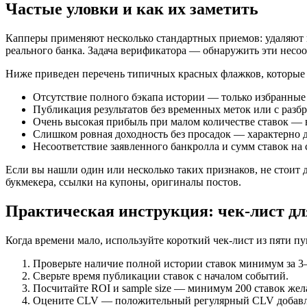
Частые уловки и как их заметить
Капперы применяют несколько стандартных приемов: удаляют
реального банка. Задача верификатора — обнаружить эти несоо
Ниже приведен перечень типичных красных флажков, которые
Отсутствие полного бэкапа истории — только избранны
Публикация результатов без временных меток или с разбр
Очень высокая прибыль при малом количестве ставок — в
Слишком ровная доходность без просадок — характерно 
Несоответствие заявленного банкролла и сумм ставок на 
Если вы нашли один или несколько таких признаков, не стоит 
букмекера, ссылки на купоны, оригиналы постов.
Практическая инструкция: чек-лист д
Когда времени мало, используйте короткий чек-лист из пяти пу
Проверьте наличие полной истории ставок минимум за 3–
Сверьте время публикации ставок с началом событий.
Посчитайте ROI и sample size — минимум 200 ставок жел
Оцените CLV — положительный регулярный CLV добавля