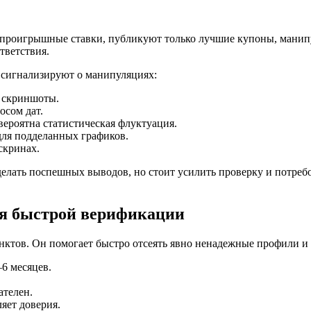
 проигрышные ставки, публикуют только лучшие купоны, мани
тветствия.
 сигнализируют о манипуляциях:
е скриншоты.
осом дат.
ероятна статистическая флуктуация.
для подделанных графиков.
скринах.
делать поспешных выводов, но стоит усилить проверку и потреб
ля быстрой верификации
нктов. Он помогает быстро отсеять явно ненадежные профили и с
6 месяцев.
ателен.
ет доверия.