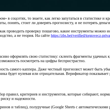
ом» в соцсетях, то знаете, как легко запутаться в статистике 
ты, понять, стоит ли доверять прогнозисту, и не потерять деньг
, как проводить проверку пошагово, какие инструменты можно ис
одство, а не теория. На сайте
https://zbs.bet/verified/torgovecz-priv
иво оформлять свою статистику: склеить фрагменты удачных ку
озможность посмотреть на цифры беспристрастно.
ность самого каппера. Даже честный прогнозист может быть уб
ка будет нулевая или отрицательная. Верификатор показывает 
бор правил, критериев и инструментов, которые собирают, норм
 риску и надежности.
ринов и таблиц), полуручные (Google Sheets с автоматическими 