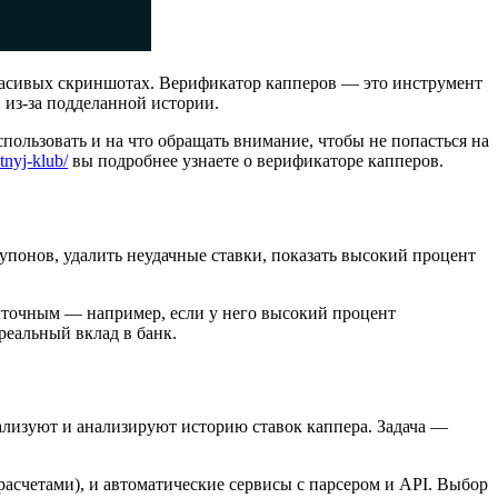
и красивых скриншотах. Верификатор капперов — это инструмент
и из-за подделанной истории.
пользовать и на что обращать внимание, чтобы не попасться на
atnyj-klub/
вы подробнее узнаете о верификаторе капперов.
понов, удалить неудачные ставки, показать высокий процент
ыточным — например, если у него высокий процент
реальный вклад в банк.
ализуют и анализируют историю ставок каппера. Задача —
расчетами), и автоматические сервисы с парсером и API. Выбор