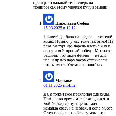
проиграли важный сет. Теперь на
тренировках этому уделяем кучу времени!
Николаева Софья
:
15.03.2025 в 12:12
Привет! Да, блок на подаче — тот ещё
косяк. Помню, у нас тоже так было! На
важном турнире парень влепил мяч в
сетку, и всё, прощай победа. Мы тогда
решили, что такие фейлы — не для
нас, и прямо пару часов оттачивали
этот момент. Учимся на ошибках!
Марьям
:
01.11.2025 в 14:12
Да, я тоже такое прохлопал однажды!
Помню, во время матча загляделся, и
мой блокер сразу зацепил мяч —
команда сразу на нервах, и сет в мусор.
С тех пор реально берегу моменты