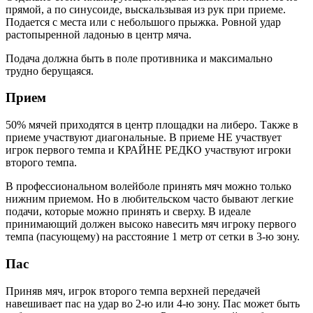
прямой, а по синусоиде, выскальзывая из рук при приеме.
Подается с места или с небольшого прыжка. Ровной удар
растопыренной ладонью в центр мяча.
Подача должна быть в поле противника и максимально
трудно берущаяся.
Прием
50% мячей приходятся в центр площадки на либеро. Также в
приеме участвуют диагональные. В приеме НЕ участвует
игрок первого темпа и КРАЙНЕ РЕДКО участвуют игроки
второго темпа.
В профессиональном волейболе принять мяч можно только
нижним приемом. Но в любительском часто бывают легкие
подачи, которые можно принять и сверху. В идеале
принимающий должен высоко навесить мяч игроку первого
темпа (пасующему) на расстояние 1 метр от сетки в 3-ю зону.
Пас
Приняв мяч, игрок второго темпа верхней передачей
навешивает пас на удар во 2-ю или 4-ю зону. Пас может быть