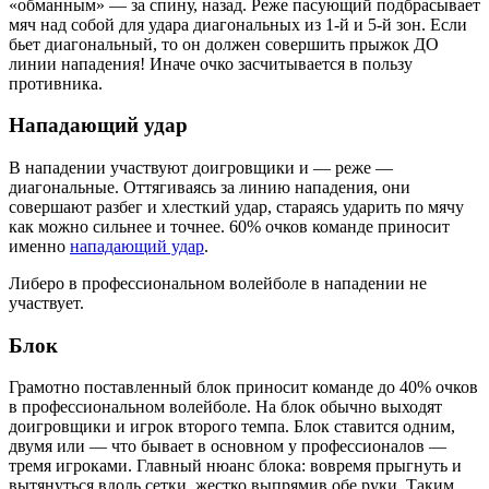
«обманным» — за спину, назад. Реже пасующий подбрасывает
мяч над собой для удара диагональных из 1-й и 5-й зон. Если
бьет диагональный, то он должен совершить прыжок ДО
линии нападения! Иначе очко засчитывается в пользу
противника.
Нападающий удар
В нападении участвуют доигровщики и — реже —
диагональные. Оттягиваясь за линию нападения, они
совершают разбег и хлесткий удар, стараясь ударить по мячу
как можно сильнее и точнее. 60% очков команде приносит
именно
нападающий удар
.
Либеро в профессиональном волейболе в нападении не
участвует.
Блок
Грамотно поставленный блок приносит команде до 40% очков
в профессиональном волейболе. На блок обычно выходят
доигровщики и игрок второго темпа. Блок ставится одним,
двумя или — что бывает в основном у профессионалов —
тремя игроками. Главный нюанс блока: вовремя прыгнуть и
вытянуться вдоль сетки, жестко выпрямив обе руки. Таким