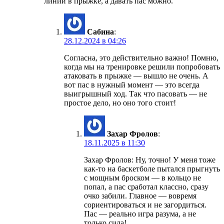
линии в прыжке, а давать пас можно.
Сабина
:
28.12.2024 в 04:26
Согласна, это действительно важно! Помню,
когда мы на тренировке решили попробовать
атаковать в прыжке — вышло не очень. А
вот пас в нужный момент — это всегда
выигрышный ход. Так что пасовать — не
простое дело, но оно того стоит!
Захар Фролов
:
18.11.2025 в 11:30
Захар Фролов: Ну, точно! У меня тоже
как-то на баскетболе пытался прыгнуть
с мощным броском — в кольцо не
попал, а пас сработал классно, сразу
очко забили. Главное — вовремя
сориентироваться и не загордиться.
Пас — реально игра разума, а не
только сила!