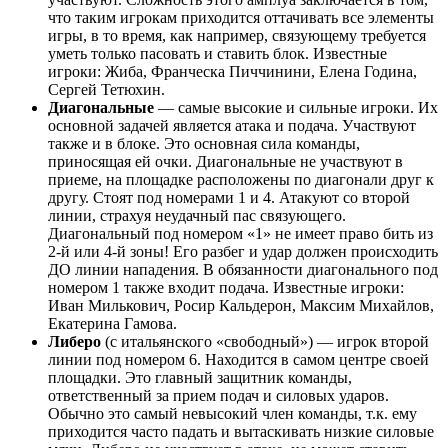
что таким игрокам приходится оттачивать все элементы
игры, в то время, как например, связующему требуется
уметь только пасовать и ставить блок. Известные
игроки: Жиба, Франческа Пиччинини, Елена Година,
Сергей Тетюхин.
Диагональные
— самые высокие и сильные игроки. Их
основной задачей является атака и подача. Участвуют
также и в блоке. Это основная сила команды,
приносящая ей очки. Диагональные не участвуют в
приеме, на площадке расположены по диагонали друг к
другу. Стоят под номерами 1 и 4. Атакуют со второй
линии, страхуя неудачный пас связующего.
Диагональный под номером «1» не имеет право бить из
2-й или 4-й зоны! Его разбег и удар должен происходить
ДО линии нападения. В обязанности диагонального под
номером 1 также входит подача. Известные игроки:
Иван Милькович, Росир Кальдерон, Максим Михайлов,
Екатерина Гамова.
Либеро
(с итальянского «свободный») — игрок второй
линии под номером 6. Находится в самом центре своей
площадки. Это главный защитник команды,
ответственный за прием подач и силовых ударов.
Обычно это самый невысокий член команды, т.к. ему
приходится часто падать и вытаскивать низкие силовые