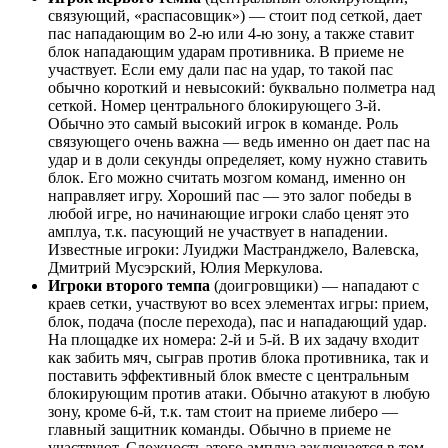
связующий, «распасовщик») — стоит под сеткой, дает
пас нападающим во 2-ю или 4-ю зону, а также ставит
блок нападающим ударам противника. В приеме не
участвует. Если ему дали пас на удар, то такой пас
обычно короткий и невысокий: буквально полметра над
сеткой. Номер центрального блокирующего 3-й.
Обычно это самый высокий игрок в команде. Роль
связующего очень важна — ведь именно он дает пас на
удар и в доли секунды определяет, кому нужно ставить
блок. Его можно считать мозгом команд, именно он
направляет игру. Хороший пас — это залог победы в
любой игре, но начинающие игроки слабо ценят это
амплуа, т.к. пасующий не участвует в нападении.
Известные игроки: Луиджи Мастранджело, Валевска,
Дмитрий Мусэрский, Юлия Меркулова.
Игроки второго темпа
(доигровщики) — нападают с
краев сетки, участвуют во всех элементах игры: прием,
блок, подача (после перехода), пас и нападающий удар.
На площадке их номера: 2-й и 5-й. В их задачу входит
как забить мяч, сыграв против блока противника, так и
поставить эффективный блок вместе с центральным
блокирующим против атаки. Обычно атакуют в любую
зону, кроме 6-й, т.к. там стоит на приеме либеро —
главный защитник команды. Обычно в приеме не
участвуют. Сложность этого амплуа заключается в том,