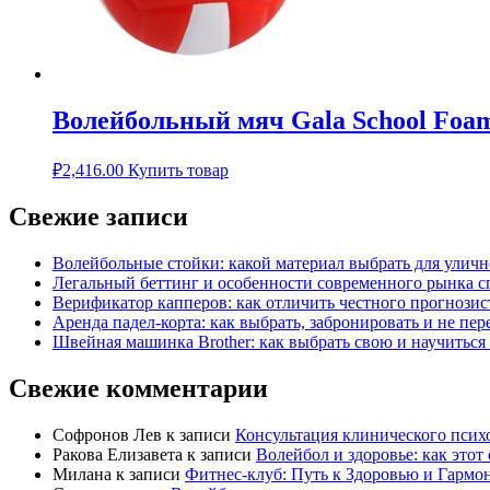
Волейбольный мяч Gala School Foa
₽
2,416.00
Купить товар
Свежие записи
Волейбольные стойки: какой материал выбрать для улич
Легальный беттинг и особенности современного рынка 
Верификатор капперов: как отличить честного прогнози
Аренда падел-корта: как выбрать, забронировать и не пер
Швейная машинка Brother: как выбрать свою и научиться 
Свежие комментарии
Софронов Лев
к записи
Консультация клинического психол
Ракова Елизавета
к записи
Волейбол и здоровье: как этот
Милана
к записи
Фитнес-клуб: Путь к Здоровью и Гармо