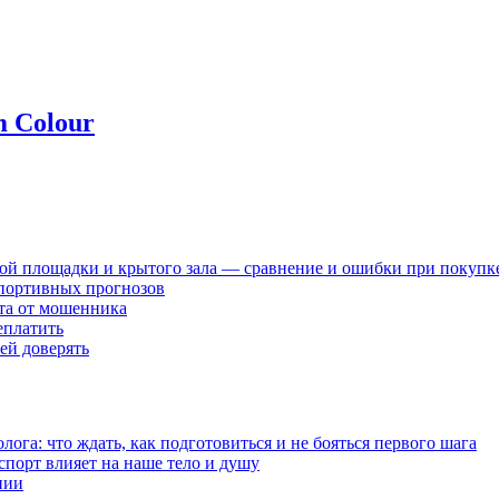
m Colour
ной площадки и крытого зала — сравнение и ошибки при покупк
спортивных прогнозов
ста от мошенника
еплатить
ей доверять
ога: что ждать, как подготовиться и не бояться первого шага
 спорт влияет на наше тело и душу
нии